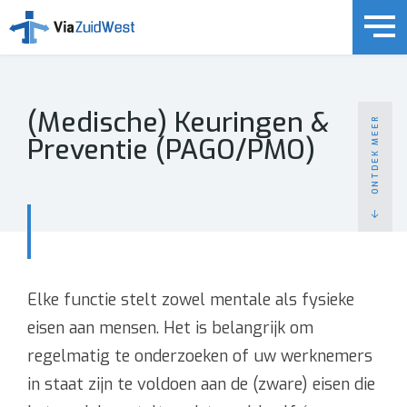
(Medische) Keuringen &
ONTDEK MEER
Preventie (PAGO/PMO)
(Arbo-) Dienstverlening
Arbodienstverlening
Personele risicobeheersing
Personele mobiliteit & interventies
Elke functie stelt zowel mentale als fysieke
(Medische) Keuringen & Preventie (PAGO/PMO)
eisen aan mensen. Het is belangrijk om
Wat u moet weten
regelmatig te onderzoeken of uw werknemers
Over ons
in staat zijn te voldoen aan de (zware) eisen die