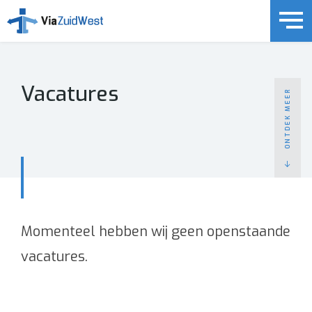
Vacatures
ONTDEK MEER
(Arbo-) Dienstverlening
(Medische) Keuringen & Preventie (PAGO/PMO)
Wat u moet weten
Over ons
Momenteel hebben wij geen openstaande
Team ViaZuidWest
vacatures.
Vacatures
Referenties