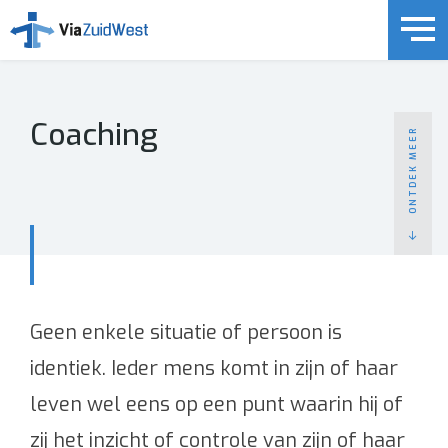
Coaching
ONTDEK MEER
(Arbo-) Dienstverlening
Arbodienstverlening
Personele risicobeheersing
Personele mobiliteit & interventies
Geen enkele situatie of persoon is
(Medische) Keuringen & Preventie (PAGO/PMO)
identiek. Ieder mens komt in zijn of haar
Wat u moet weten
leven wel eens op een punt waarin hij of
Over ons
zij het inzicht of controle van zijn of haar